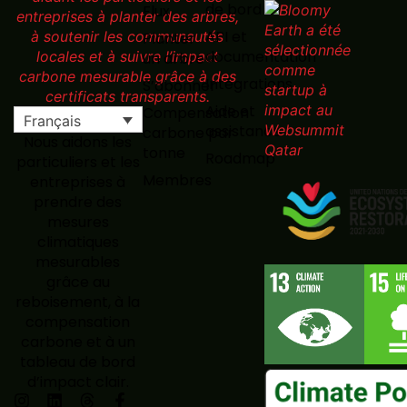
de bord
Flux
API et
Planter
documentation
un arbre
Intégrations
S’abonner
Aide et
Compensation
Français
assistance
carbone par
Nous aidons les
tonne
Roadmap
particuliers et les
Membres
entreprises à
prendre des
mesures
climatiques
mesurables
grâce au
reboisement, à la
compensation
carbone et à un
tableau de bord
d’impact clair.