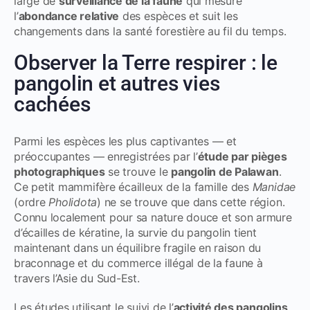
large de
surveillance de la faune
qui mesure
l’
abondance relative
des espèces et suit les
changements dans la santé forestière au fil du temps.
Observer la Terre respirer : le
pangolin et autres vies
cachées
Parmi les espèces les plus captivantes — et
préoccupantes — enregistrées par l’
étude par pièges
photographiques
se trouve le
pangolin de Palawan
.
Ce petit mammifère écailleux de la famille des
Manidae
(ordre
Pholidota
) ne se trouve que dans cette région.
Connu localement pour sa nature douce et son armure
d’écailles de kératine, la survie du pangolin tient
maintenant dans un équilibre fragile en raison du
braconnage et du commerce illégal de la faune à
travers l’Asie du Sud-Est.
Les études utilisant le suivi de l’
activité des pangolins