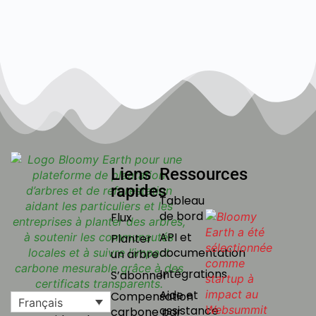
Liens
Ressources
rapides
Tableau
de bord
Flux
API et
Planter
documentation
un arbre
Intégrations
S’abonner
Aide et
Compensation
Français
assistance
carbone par