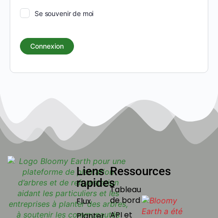
Se souvenir de moi
Liens
Ressources
rapides
Tableau
de bord
Flux
API et
Planter