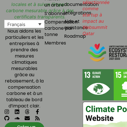
documentation
un arbre
Intégrations
S’abonner
Aide et
Compensation
Français
assistance
carbone par
Nous aidons les
tonne
Roadmap
particuliers et les
Membres
entreprises à
prendre des
mesures
climatiques
mesurables
grâce au
reboisement, à la
compensation
carbone et à un
tableau de bord
d’impact clair.