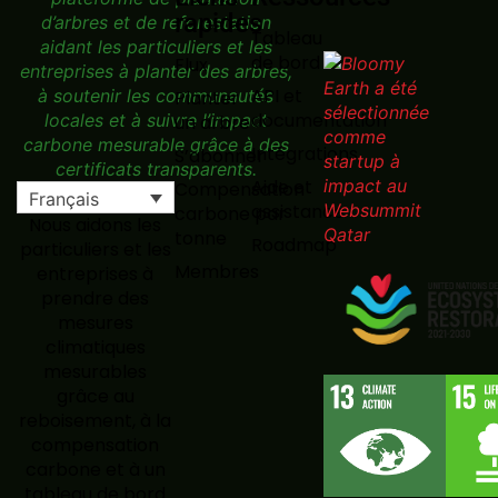
rapides
Tableau
de bord
Flux
API et
Planter
documentation
un arbre
Intégrations
S’abonner
Aide et
Compensation
Français
assistance
carbone par
Nous aidons les
tonne
Roadmap
particuliers et les
Membres
entreprises à
prendre des
mesures
climatiques
mesurables
grâce au
reboisement, à la
compensation
carbone et à un
tableau de bord