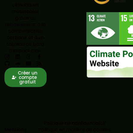
climatiques
mesurables
grâce au
reboisement, à la
compensation
carbone et à un
tableau de bord
d’impact clair.
Créer un
compte
gratuit
Politique de confidentialité
Mentions
Politique en matière de cookies