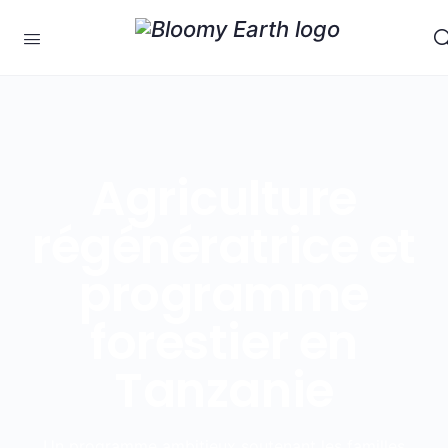
Agriculture
régénératrice et
programme
forestier en
Tanzanie
Un programme ambitieux soutenant les familles