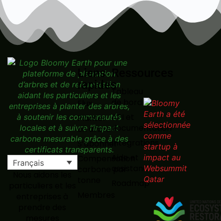
Liens
Ressources
rapides
Tableau
de bord
Flux
API et
Planter
documentation
un arbre
Intégrations
S’abonner
Aide et
Compensation
Français
assistance
carbone par
Nous aidons les
tonne
Roadmap
particuliers et les
Membres
entreprises à
prendre des
mesures