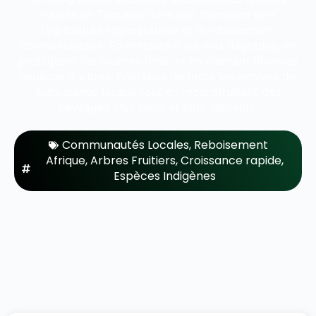
rurales en Tanzanie dans leur transition vers
l’agriculture régénératrice et le reboisement
communautaire. En restaurant les sols dégradés, en
protégeant les sources d’eau et en plantant diverses
espèces d’arbres, l’initiative renforce les moyens de
subsistance locaux tout en reconstruisant des
paysages plus sains et plus résilients.
Communautés Locales
,
Reboisement
Afrique
,
Arbres Fruitiers
,
Croissance rapide
,
Espèces Indigènes