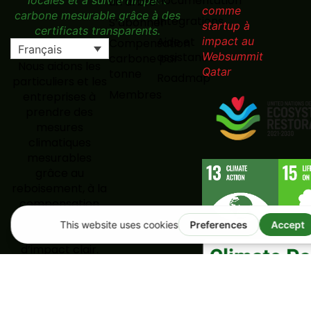
documentation
un arbre
Intégrations
S’abonner
Aide et
Compensation
Français
assistance
carbone par
Nous aidons les
tonne
Roadmap
particuliers et les
Membres
entreprises à
prendre des
mesures
climatiques
mesurables
grâce au
reboisement, à la
compensation
carbone et à un
tableau de bord
d’impact clair.
Créer un