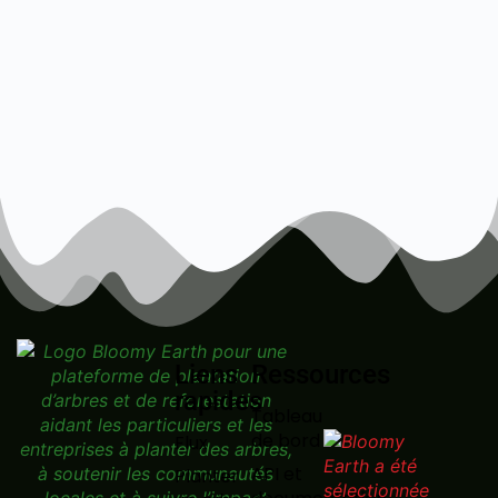
Liens
Ressources
rapides
Tableau
de bord
Flux
API et
Planter